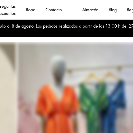
reguntas
Ropa
Contacto
Almacén
Blog
Reg
ecuentes
Fanny
Compra
io al 8 de agosto. Los pedidos realizados a partir de las 13:00 h del 27
Jin
Online
❤️
al
Mayoristas
por
de
mayor
Ropa
ropa
mujer
de
calidad
al
mejor
precio
🚛
Envíos