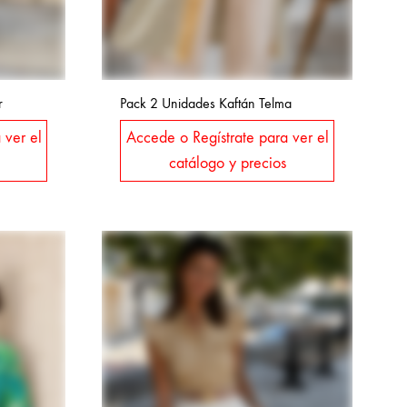
r
Pack 2 Unidades Kaftán Telma
 ver el
Accede o Regístrate para ver el
catálogo y precios