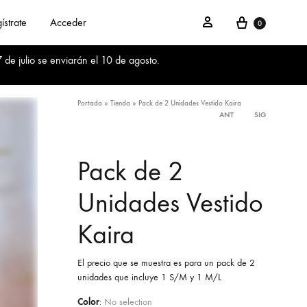
Cesta
Acceder
ístrate
Acceder
0
 de julio se enviarán el 10 de agosto.
Portada
»
Tienda
»
Pack de 2 Unidades Vestido Kaira
ANT
SIG
Product
navigation
Pack de 2
Unidades Vestido
Kaira
El precio que se muestra es para un pack de 2
unidades que incluye 1 S/M y 1 M/L
Color
:
No selection