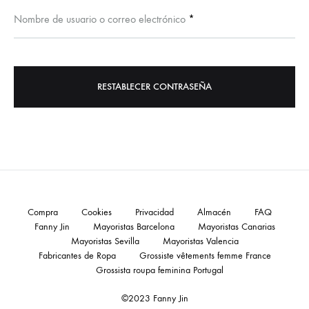
Obligatorio
Nombre de usuario o correo electrónico
*
RESTABLECER CONTRASEÑA
Compra
Cookies
Privacidad
Almacén
FAQ
Fanny Jin
Mayoristas Barcelona
Mayoristas Canarias
Mayoristas Sevilla
Mayoristas Valencia
Fabricantes de Ropa
Grossiste vêtements femme France
Grossista roupa feminina Portugal
©2023 Fanny Jin