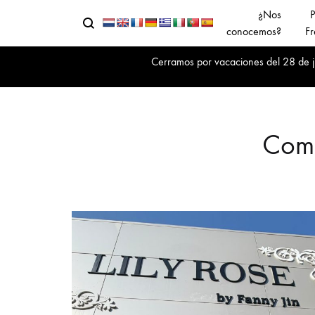
¿Nos
P
Buscar
Menu
conocemos?
Fr
Cerramos por vacaciones del 28 de jul
Comp