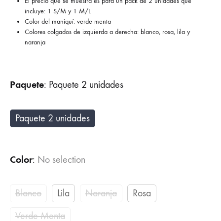
El precio que se muestra es para un pack de 2 unidades que
incluye: 1 S/M y 1 M/L
Color del maniquí: verde menta
Colores colgados de izquierda a derecha: blanco, rosa, lila y
naranja
Paquete
:
Paquete 2 unidades
Paquete 2 unidades
Color
:
No selection
Blanco
Lila
Naranja
Rosa
Verde Menta