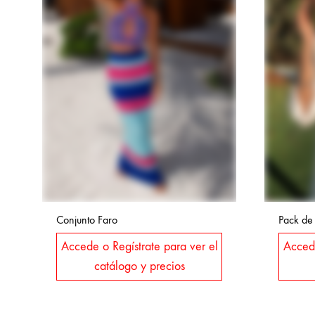
Conjunto Faro
Pack de
Accede o Regístrate para ver el
Accede
catálogo y precios