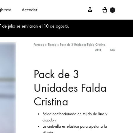
Cesta
Acceder
ístrate
Acceder
0
 de julio se enviarán el 10 de agosto.
Portada
»
Tienda
»
Pack de 3 Unidades Falda Cristina
ANT
SIG
Product
navigation
Pack de 3
Unidades Falda
Cristina
Falda confeccionada en tejido de lino y
algodón
La cinturilla es elástica para ajustar a la
silueta