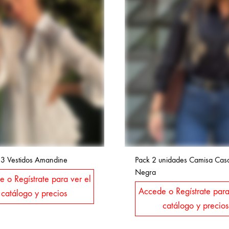
 3 Vestidos Amandine
Pack 2 unidades Camisa Cas
Negra
 o Regístrate para ver el
Accede o Regístrate para
catálogo y precios
catálogo y precios