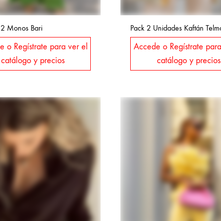
 2 Monos Bari
Pack 2 Unidades Kaftán Telm
 o Regístrate para ver el
Accede o Regístrate para
catálogo y precios
catálogo y precios