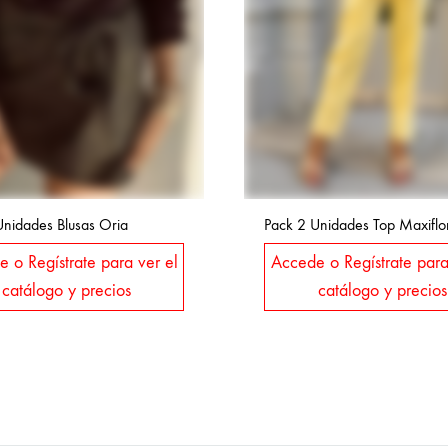
Unidades Blusas Oria
Pack 2 Unidades Top Maxiflo
 o Regístrate para ver el
Accede o Regístrate para
catálogo y precios
catálogo y precios