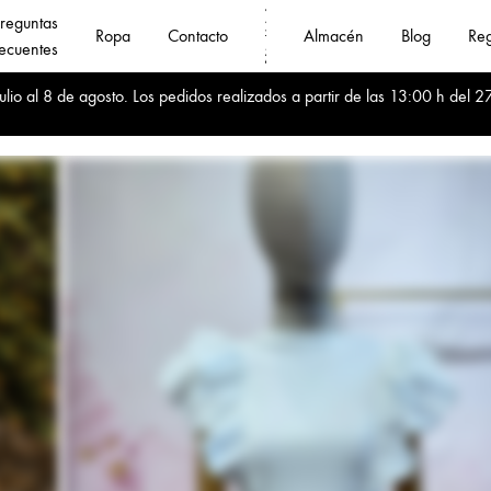
reguntas
Ropa
Contacto
Almacén
Blog
Reg
ecuentes
Fanny
Compra
io al 8 de agosto. Los pedidos realizados a partir de las 13:00 h del 27
Jin
Online
❤️
al
Mayoristas
por
de
mayor
Ropa
ropa
mujer
de
calidad
al
mejor
precio
🚛
Envíos