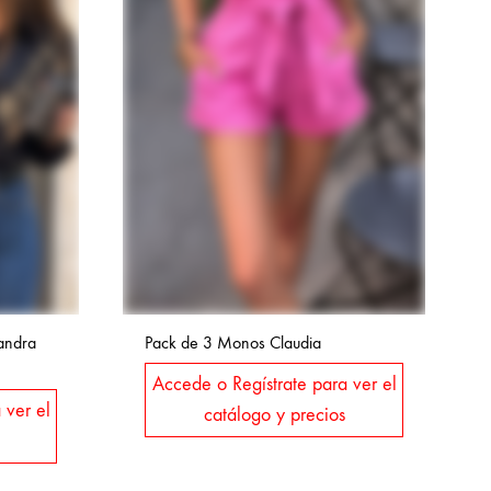
andra
Pack de 3 Monos Claudia
Accede o Regístrate para ver el
 ver el
catálogo y precios