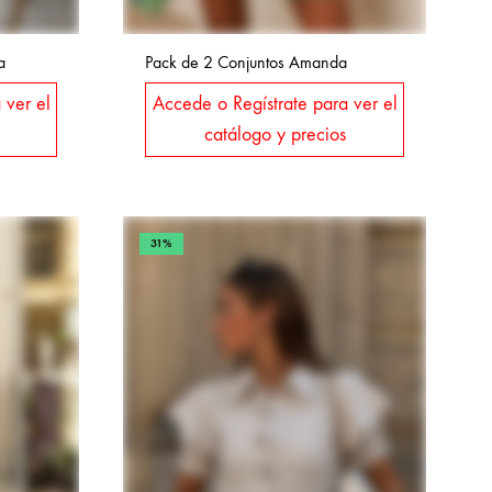
a
Pack de 2 Conjuntos Amanda
 ver el
Accede o Regístrate para ver el
catálogo y precios
31%