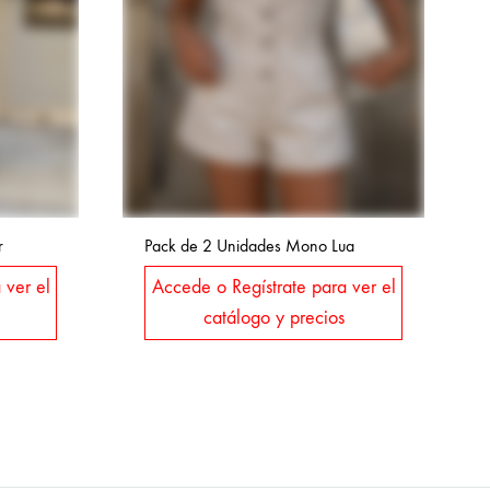
r
Pack de 2 Unidades Mono Lua
 ver el
Accede o Regístrate para ver el
catálogo y precios