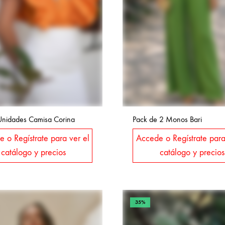
Unidades Camisa Corina
Pack de 2 Monos Bari
 o Regístrate para ver el
Accede o Regístrate para
catálogo y precios
catálogo y precios
35%