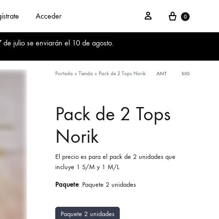
Cesta
Acceder
ístrate
Acceder
0
 de julio se enviarán el 10 de agosto.
Portada
»
Tienda
»
Pack de 2 Tops Norik
ANT
SIG
Product
navigation
Pack de 2 Tops
Norik
El precio es para el pack de 2 unidades que
incluye 1 S/M y 1 M/L
Paquete
:
Paquete 2 unidades
Paquete 2 unidades