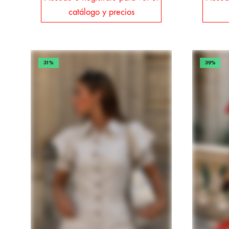
catálogo y precios
31%
39%