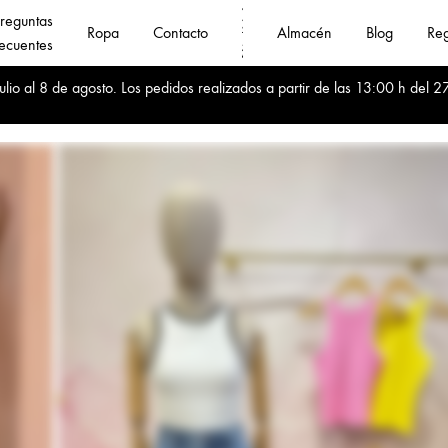
reguntas
Ropa
Contacto
Almacén
Blog
Reg
ecuentes
Fanny
Compra
io al 8 de agosto. Los pedidos realizados a partir de las 13:00 h del 27
Jin
Online
❤️
al
Mayoristas
por
de
mayor
Ropa
ropa
mujer
de
calidad
al
mejor
precio
🚛
Envíos