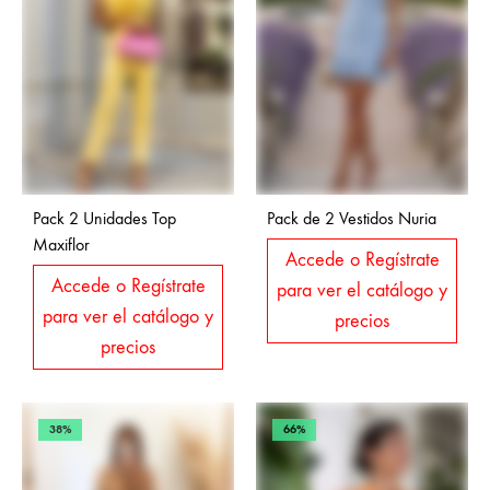
Pack 2 Unidades Top
Pack de 2 Vestidos Nuria
Maxiflor
Accede o Regístrate
Accede o Regístrate
para ver el catálogo y
para ver el catálogo y
precios
precios
38%
66%