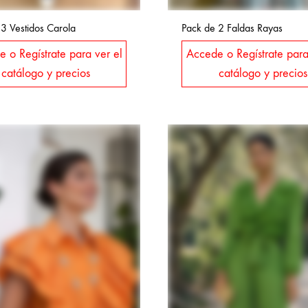
3 Vestidos Carola
Pack de 2 Faldas Rayas
 o Regístrate para ver el
Accede o Regístrate para
catálogo y precios
catálogo y precios