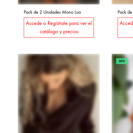
Pack de 2 Unidades Mono Lua
Pack de 
Accede o Regístrate para ver el
Accede
catálogo y precios
66%