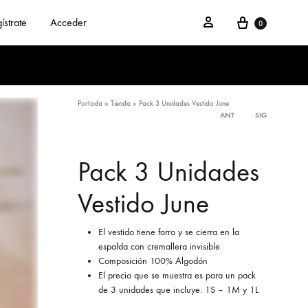
Cesta
Acceder
ístrate
Acceder
0
Portada
»
Tienda
»
Pack 3 Unidades Vestido June
ANT
SIG
Product
navigation
Pack 3 Unidades
Vestido June
El vestido tiene forro y se cierra en la
espalda con cremallera invisible
Composición 100% Algodón
El precio que se muestra es para un pack
de 3 unidades que incluye: 1S – 1M y 1L