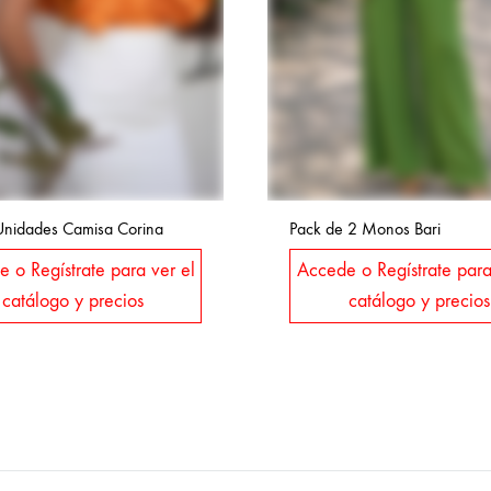
Unidades Camisa Corina
Pack de 2 Monos Bari
 o Regístrate para ver el
Accede o Regístrate para
catálogo y precios
catálogo y precios