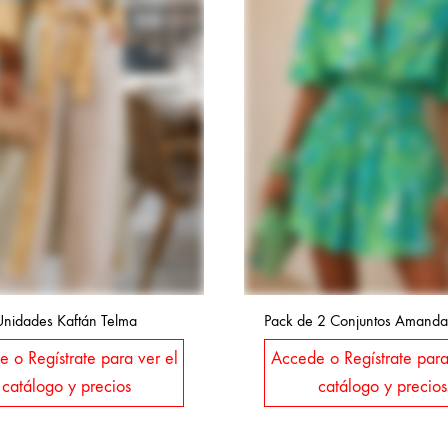
Unidades Kaftán Telma
Pack de 2 Conjuntos Amanda
 o Regístrate para ver el
Accede o Regístrate para
catálogo y precios
catálogo y precios