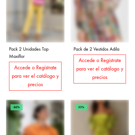
Pack 2 Unidades Top
Pack de 2 Vestidos Adila
Maxiflor
Accede o Regístrate
Accede o Regístrate
para ver el catálogo y
para ver el catálogo y
precios
precios
66%
33%