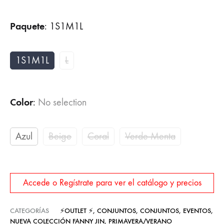
Paquete
:
1S1M1L
1S1M1L
L
Color
:
No selection
Azul
Beige
Coral
Verde Menta
Accede o Regístrate para ver el catálogo y precios
CATEGORÍAS
⚡OUTLET ⚡
,
CONJUNTOS
,
CONJUNTOS
,
EVENTOS
,
NUEVA COLECCIÓN FANNY JIN
,
PRIMAVERA/VERANO