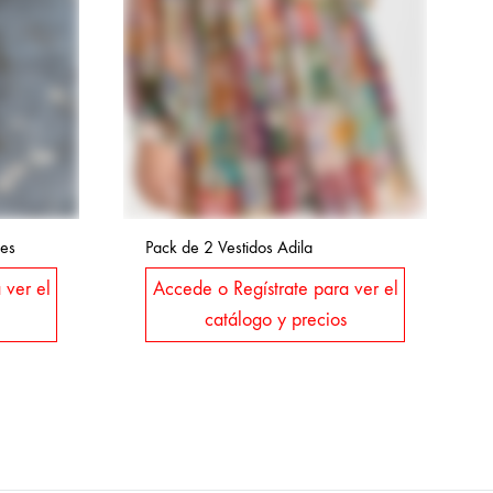
les
Pack de 2 Vestidos Adila
 ver el
Accede o Regístrate para ver el
catálogo y precios