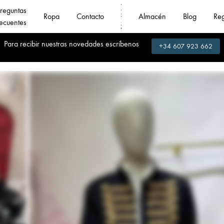
reguntas
Ropa
Contacto
Almacén
Blog
Reg
ecuentes
Fanny
Compra
Para recibir nuestras novedades escríbenos
+34 607 923 662
Jin
Online
❤️
al
Mayoristas
por
de
mayor
Ropa
ropa
mujer
de
calidad
al
mejor
precio
🚛
Envíos