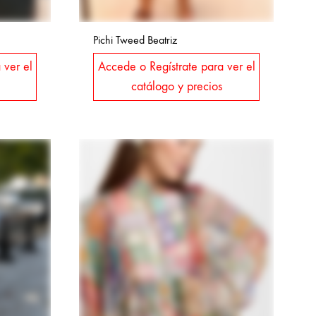
Pichi Tweed Beatriz
 ver el
Accede o Regístrate para ver el
catálogo y precios