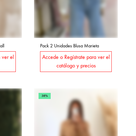
ll
Pack 2 Unidades Blusa Marieta
 ver el
Accede o Regístrate para ver el
catálogo y precios
38%