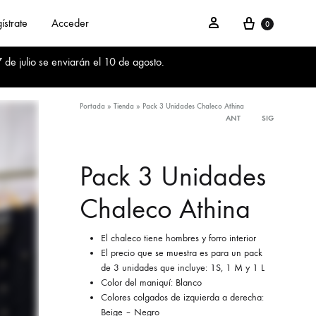
Cesta
Acceder
ístrate
Acceder
0
 de julio se enviarán el 10 de agosto.
Portada
»
Tienda
»
Pack 3 Unidades Chaleco Athina
ANT
SIG
Product
navigation
Pack 3 Unidades
Chaleco Athina
El chaleco tiene hombres y forro interior
El precio que se muestra es para un pack
de 3 unidades que incluye: 1S, 1 M y 1 L
Color del maniquí: Blanco
Colores colgados de izquierda a derecha:
Beige – Negro