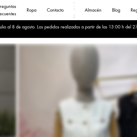
reguntas
Ropa
Contacto
Almacén
Blog
Reg
ecuentes
Fanny
Compra
io al 8 de agosto. Los pedidos realizados a partir de las 13:00 h del 27
Jin
Online
❤️
al
Mayoristas
por
de
mayor
Ropa
ropa
mujer
de
calidad
al
mejor
precio
🚛
Envíos