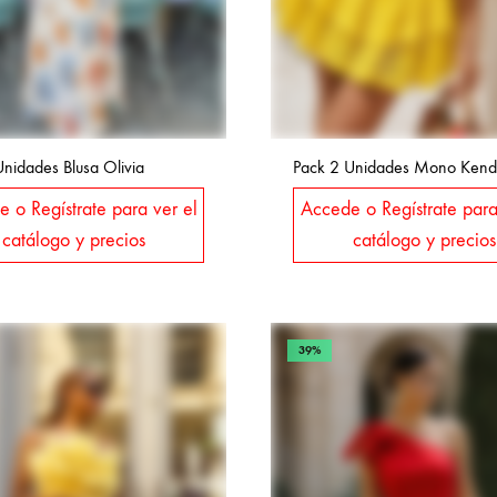
nidades Blusa Olivia
Pack 2 Unidades Mono Kenda
 o Regístrate para ver el
Accede o Regístrate para
catálogo y precios
catálogo y precios
39%