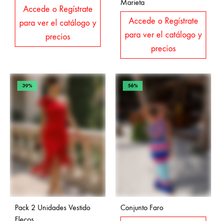
Marieta
Accede o Regístrate
Accede o Regístrate
para ver el catálogo y
para ver el catálogo y
precios
precios
39%
56%
Pack 2 Unidades Vestido
Conjunto Faro
Flecos