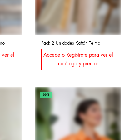
gro
Pack 2 Unidades Kaftán Telma
 ver el
Accede o Regístrate para ver el
catálogo y precios
66%