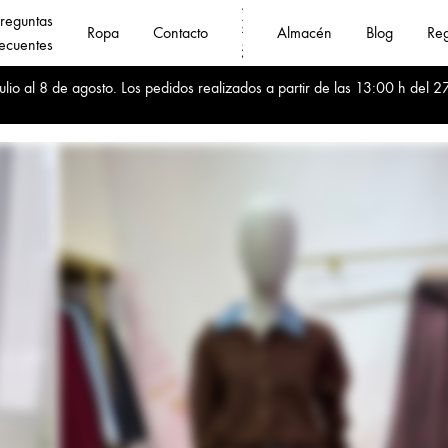
reguntas
Ropa
Contacto
Almacén
Blog
Reg
ecuentes
Fanny
Compra
io al 8 de agosto. Los pedidos realizados a partir de las 13:00 h del 27
Jin
Online
❤️
al
Mayoristas
por
de
mayor
Ropa
ropa
mujer
de
calidad
al
mejor
precio
🚛
Envíos