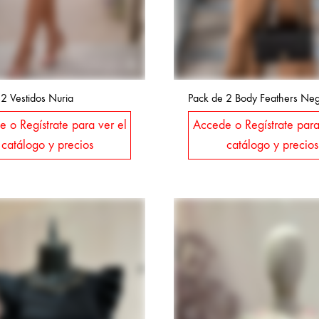
2 Vestidos Nuria
Pack de 2 Body Feathers Ne
 o Regístrate para ver el
Accede o Regístrate para
catálogo y precios
catálogo y precios