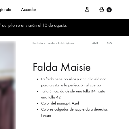
Cesta
Acceder
ístrate
Acceder
0
 de julio se enviarán el 10 de agosto.
Portada
»
Tienda
»
Falda Maisie
ANT
SIG
Product
navigation
Falda Maisie
La falda tiene bolsillos y cinturilla elástica
para ajustar a la perfección al cuerpo
Talla única: da desde una talla 34 hasta
una talla 42
Color del maniquí: Azul
Colores colgados de izquierda a derecha:
Fucsia